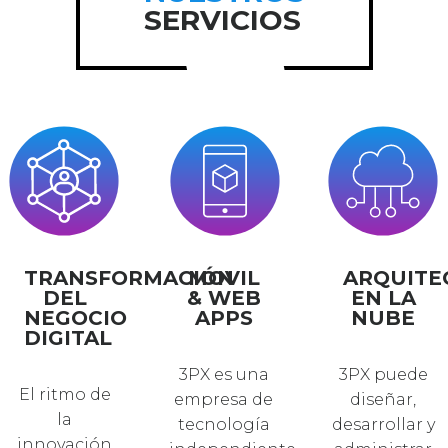
SERVICIOS
TRANSFORMACIÓN
MOVIL
ARQUITE
DEL
& WEB
EN LA
NEGOCIO
APPS
NUBE
DIGITAL
3PX es una
3PX puede
El ritmo de
empresa de
diseñar,
la
tecnología
desarrollar y
innovación