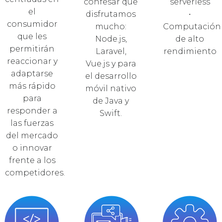
confesar que
serverless
el
disfrutamos
•
consumidor
mucho:
Computación
que les
Node.js,
de alto
permitirán
Laravel,
rendimiento
reaccionar y
Vue.js y para
adaptarse
el desarrollo
más rápido
móvil nativo
para
de Java y
responder a
Swift.
las fuerzas
del mercado
o innovar
frente a los
competidores.