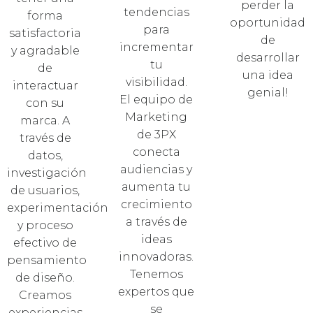
perder la
tendencias
forma
oportunidad
para
satisfactoria
de
incrementar
y agradable
desarrollar
tu
de
una idea
visibilidad.
interactuar
genial!
El equipo de
con su
Marketing
marca. A
de 3PX
través de
conecta
datos,
audiencias y
investigación
aumenta tu
de usuarios,
crecimiento
experimentación
a través de
y proceso
ideas
efectivo de
innovadoras.
pensamiento
Tenemos
de diseño.
expertos que
Creamos
se
experiencias