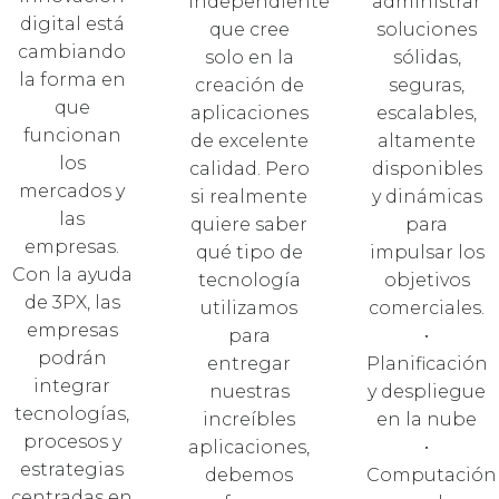
independiente
administrar
digital está
que cree
soluciones
cambiando
solo en la
sólidas,
la forma en
creación de
seguras,
que
aplicaciones
escalables,
funcionan
de excelente
altamente
los
calidad. Pero
disponibles
mercados y
si realmente
y dinámicas
las
quiere saber
para
empresas.
qué tipo de
impulsar los
Con la ayuda
tecnología
objetivos
de 3PX, las
utilizamos
comerciales.
empresas
para
•
podrán
entregar
Planificación
integrar
nuestras
y despliegue
tecnologías,
increíbles
en la nube
procesos y
aplicaciones,
•
estrategias
debemos
Computación
centradas en