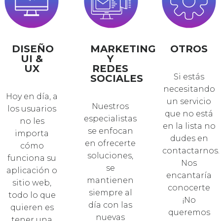
DISEÑO
MARKETING
OTROS
UI &
Y
UX
REDES
Si estás
SOCIALES
necesitando
Hoy en día, a
un servicio
Nuestros
los usuarios
que no está
especialistas
no les
en la lista no
se enfocan
importa
dudes en
en ofrecerte
cómo
contactarnos.
soluciones,
funciona su
Nos
se
aplicación o
encantaría
mantienen
sitio web,
conocerte
siempre al
todo lo que
¡No
día con las
quieren es
queremos
nuevas
tener una